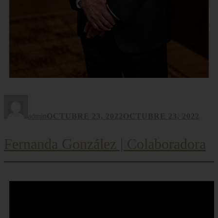
Autor
Publicado
el
admin
OCTUBRE 23, 2022
OCTUBRE 23, 2022
Fernanda González | Colaboradora